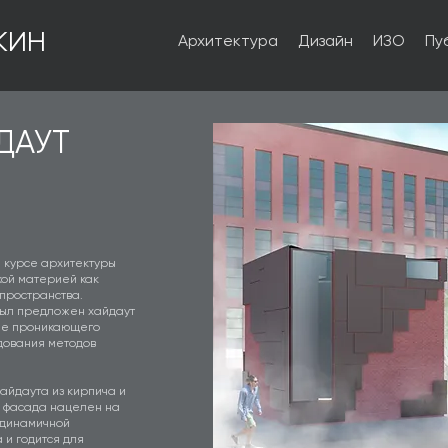
КИН
Архитектура
Дизайн
ИЗО
Пу
ДАУТ
 курсе архитектуры
кой материей как
пространства.
, был предложен хайдаут
ие проникающего
дования методов
айдаута из кирпича и
р фасада нацелен на
 динамичной
 и годится для