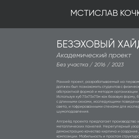
МСТИСЛАВ КОЧ
БЕЗЭХОВЫЙ ХАЙ
Академический проект
Без участка / 2016 / 2023
Ранний проект, разрабатываемый на первом
должен был познакомить студентов с физичес
абстрактной формой и методом организации 
Используя куб 7.5х7.5х7.5м как базовую форму
с длинными окнами, исследующими поведен
света, и гофрированными стенами для иссле
шумоподавления.
Апгрейд проекта предлагает производство х
металлических панелей. Нерегулярный узо
демонстрацию качества кирпича и создание
композиции. Мобильность и простая структура